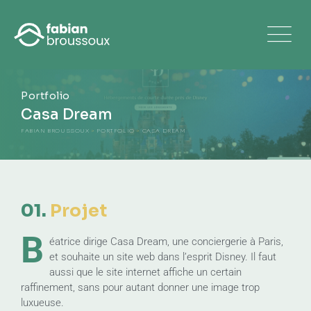
Portfolio
Casa Dream
FABIAN BROUSSOUX
>
PORTFOLIO
>
CASA DREAM
01.
Projet
B
éatrice dirige Casa Dream, une conciergerie à Paris,
et souhaite un site web dans l’esprit Disney. Il faut
aussi que le site internet affiche un certain
raffinement, sans pour autant donner une image trop
luxueuse.